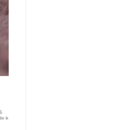
g,
ie ik