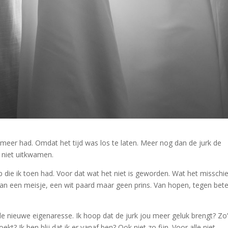
 meer had. Omdat het tijd was los te laten. Meer nog dan de jurk de
e niet uitkwamen.
p die ik toen had. Voor dat wat het niet is geworden. Wat het misschi
n een meisje, een wit paard maar geen prins. Van hopen, tegen bete
de nieuwe eigenaresse. Ik hoop dat de jurk jou meer geluk brengt? Zo
oekt? Ik ben blij dat ik er vanaf ben? Ook niet zo fijn. Voor alle niet