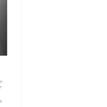
en
r
’n