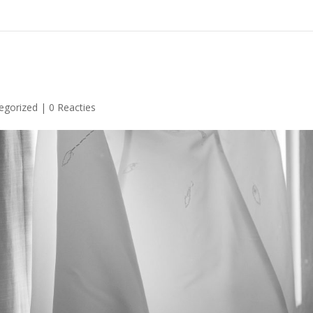
egorized
|
0 Reacties