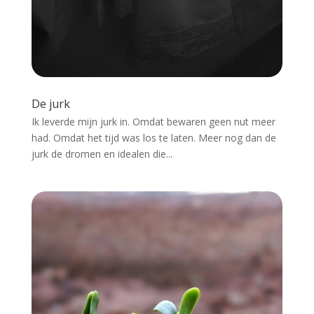
De jurk
Ik leverde mijn jurk in. Omdat bewaren geen nut meer
had. Omdat het tijd was los te laten. Meer nog dan de
jurk de dromen en idealen die...