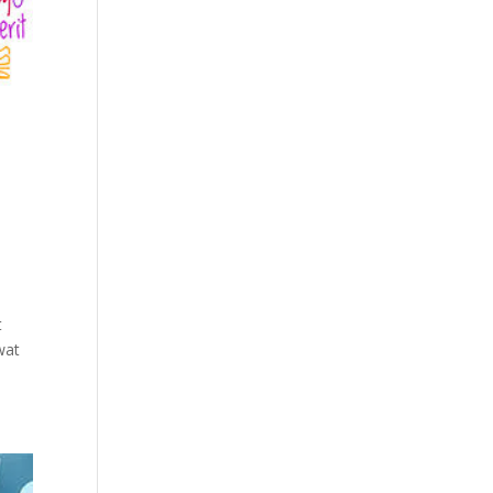
t
wat