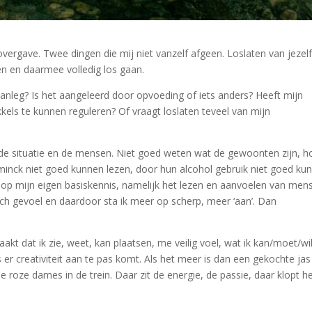
 overgave. Twee dingen die mij niet vanzelf afgeen. Loslaten van jezelf
en en daarmee volledig los gaan.
 aanleg? Is het aangeleerd door opvoeding of iets anders? Heeft mijn
ikkels te kunnen reguleren? Of vraagt loslaten teveel van mijn
n de situatie en de mensen. Niet goed weten wat de gewoonten zijn, h
inck niet goed kunnen lezen, door hun alcohol gebruik niet goed ku
 op mijn eigen basiskennis, namelijk het lezen en aanvoelen van men
h gevoel en daardoor sta ik meer op scherp, meer ‘aan’. Dan
akt dat ik zie, weet, kan plaatsen, me veilig voel, wat ik kan/moet/wi
 er creativiteit aan te pas komt. Als het meer is dan een gekochte jas
 roze dames in de trein. Daar zit de energie, de passie, daar klopt he