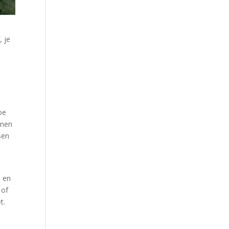
, je
oe
nnen
sen
l en
 of
t.