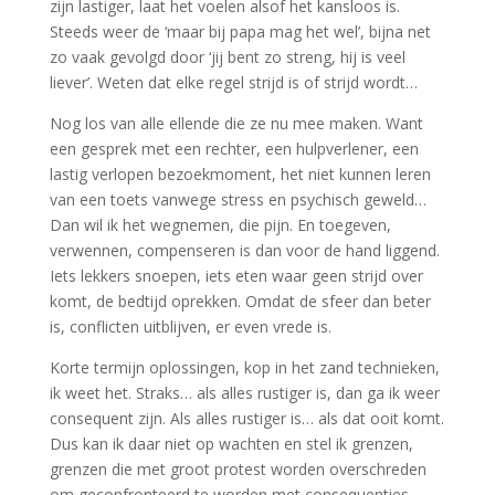
zijn lastiger, laat het voelen alsof het kansloos is.
Steeds weer de ‘maar bij papa mag het wel’, bijna net
zo vaak gevolgd door ‘jij bent zo streng, hij is veel
liever’. Weten dat elke regel strijd is of strijd wordt…
Nog los van alle ellende die ze nu mee maken. Want
een gesprek met een rechter, een hulpverlener, een
lastig verlopen bezoekmoment, het niet kunnen leren
van een toets vanwege stress en psychisch geweld…
Dan wil ik het wegnemen, die pijn. En toegeven,
verwennen, compenseren is dan voor de hand liggend.
Iets lekkers snoepen, iets eten waar geen strijd over
komt, de bedtijd oprekken. Omdat de sfeer dan beter
is, conflicten uitblijven, er even vrede is.
Korte termijn oplossingen, kop in het zand technieken,
ik weet het. Straks… als alles rustiger is, dan ga ik weer
consequent zijn. Als alles rustiger is… als dat ooit komt.
Dus kan ik daar niet op wachten en stel ik grenzen,
grenzen die met groot protest worden overschreden
om geconfronteerd te worden met consequenties.