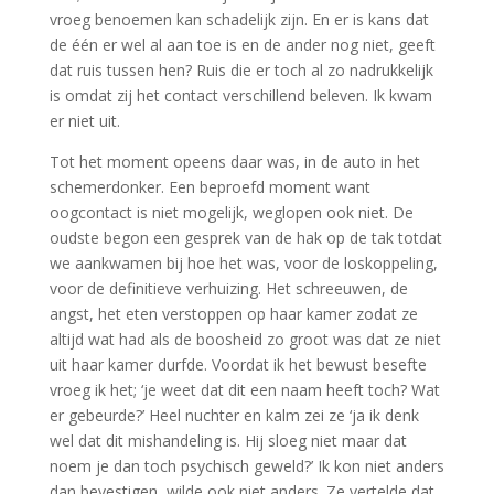
vroeg benoemen kan schadelijk zijn. En er is kans dat
de één er wel al aan toe is en de ander nog niet, geeft
dat ruis tussen hen? Ruis die er toch al zo nadrukkelijk
is omdat zij het contact verschillend beleven. Ik kwam
er niet uit.
Tot het moment opeens daar was, in de auto in het
schemerdonker. Een beproefd moment want
oogcontact is niet mogelijk, weglopen ook niet. De
oudste begon een gesprek van de hak op de tak totdat
we aankwamen bij hoe het was, voor de loskoppeling,
voor de definitieve verhuizing. Het schreeuwen, de
angst, het eten verstoppen op haar kamer zodat ze
altijd wat had als de boosheid zo groot was dat ze niet
uit haar kamer durfde. Voordat ik het bewust besefte
vroeg ik het; ‘je weet dat dit een naam heeft toch? Wat
er gebeurde?’ Heel nuchter en kalm zei ze ‘ja ik denk
wel dat dit mishandeling is. Hij sloeg niet maar dat
noem je dan toch psychisch geweld?’ Ik kon niet anders
dan bevestigen, wilde ook niet anders. Ze vertelde dat