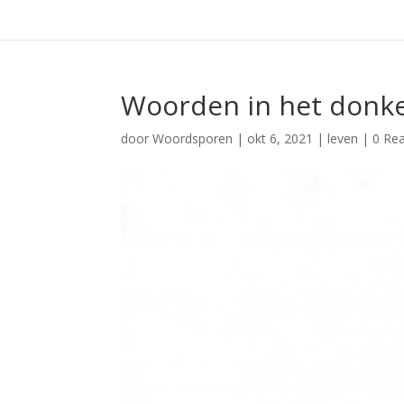
Woorden in het donk
door
Woordsporen
|
okt 6, 2021
|
leven
|
0 Rea