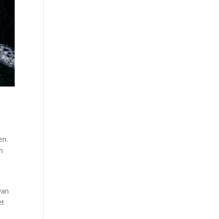
en.
an
van
et