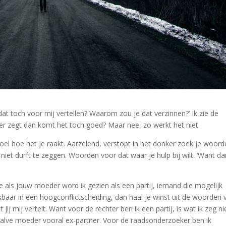
dat toch voor mij vertellen? Waarom zou je dat verzinnen?’ Ik zie de
eder zegt dan komt het toch goed? Maar nee, zo werkt het niet.
voel hoe het je raakt. Aarzelend, verstopt in het donker zoek je woord
 niet durft te zeggen. Woorden voor dat waar je hulp bij wilt. ‘Want d
ve als jouw moeder word ik gezien als een partij, iemand die mogelijk
ijkbaar in een hoogconflictscheiding, dan haal je winst uit de woorden 
t jij mij vertelt. Want voor de rechter ben ik een partij, is wat ik zeg ni
halve moeder vooral ex-partner. Voor de raadsonderzoeker ben ik