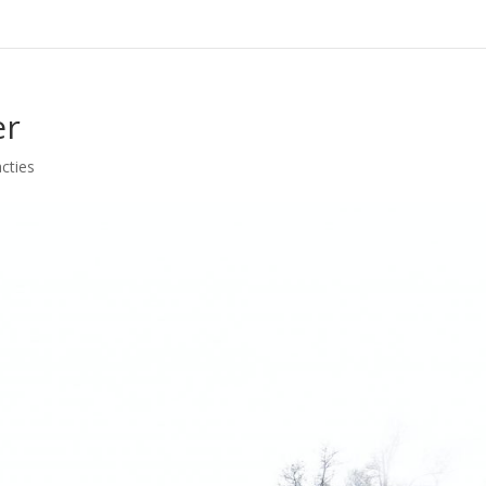
er
cties