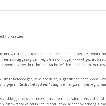
zed
|
0 Reacties
m blauw lijkt te zijn komt er meer ruimte om te delen. Juist omdat mi
, éénhoofdig gezag. Een weg die als onmogelijk wordt gezien, waarb
een soort tegenwicht te bieden, dat het wèl kan, dat het echt ooit rust
heb. Om te bemoedigen, kennis te delen, suggesties te doen. Want ik w
 ons is gegaan. En dat ‘het systeem’ traag is en langzaam van begrip va
n.
vast leggen, opslaan, netwerk inzetten, mee laten lezen, veiligheid
eren. Niet wetend of dat in het verhaal van de ander ook genoeg is. Wa