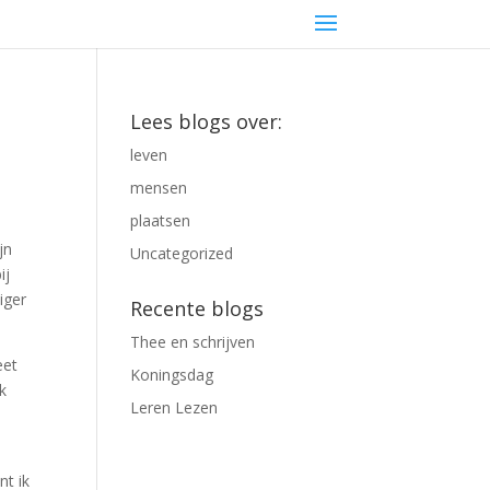
Lees blogs over:
leven
mensen
plaatsen
jn
Uncategorized
ij
iger
Recente blogs
Thee en schrijven
eet
Koningsdag
ak
Leren Lezen
nt ik