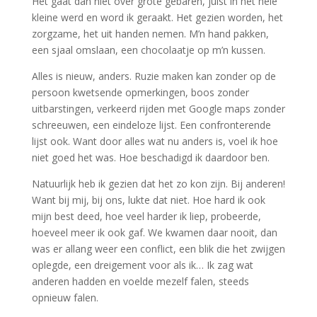
Het gaat dan niet over grote gebaren, juist in het hele
kleine werd en word ik geraakt. Het gezien worden, het
zorgzame, het uit handen nemen. M’n hand pakken,
een sjaal omslaan, een chocolaatje op m’n kussen.
Alles is nieuw, anders. Ruzie maken kan zonder op de
persoon kwetsende opmerkingen, boos zonder
uitbarstingen, verkeerd rijden met Google maps zonder
schreeuwen, een eindeloze lijst. Een confronterende
lijst ook. Want door alles wat nu anders is, voel ik hoe
niet goed het was. Hoe beschadigd ik daardoor ben.
Natuurlijk heb ik gezien dat het zo kon zijn. Bij anderen!
Want bij mij, bij ons, lukte dat niet. Hoe hard ik ook
mijn best deed, hoe veel harder ik liep, probeerde,
hoeveel meer ik ook gaf. We kwamen daar nooit, dan
was er allang weer een conflict, een blik die het zwijgen
oplegde, een dreigement voor als ik… Ik zag wat
anderen hadden en voelde mezelf falen, steeds
opnieuw falen.