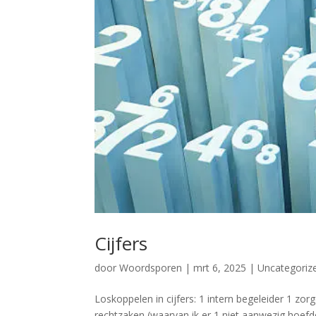
Cijfers
door
Woordsporen
|
mrt 6, 2025
|
Uncategoriz
Loskoppelen in cijfers: 1 intern begeleider 1 z
rechtzaken (waarvan ik er 1 niet aanwezig hoefde