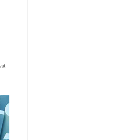
t
wat